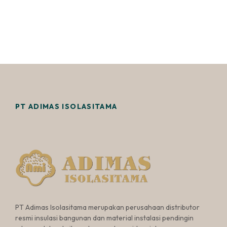
PT ADIMAS ISOLASITAMA
PT Adimas Isolasitama merupakan perusahaan distributor
resmi insulasi bangunan dan material instalasi pendingin