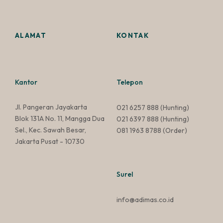
ALAMAT
KONTAK
Kantor
Telepon
Jl. Pangeran Jayakarta
021 6257 888
(Hunting)
Blok 131A No. 11, Mangga Dua
021 6397 888
(Hunting)
Sel., Kec. Sawah Besar,
081 1963 8788
(Order)
Jakarta Pusat - 10730
Surel
info@adimas.co.id