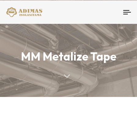
To
nav
MM Metalize Tape