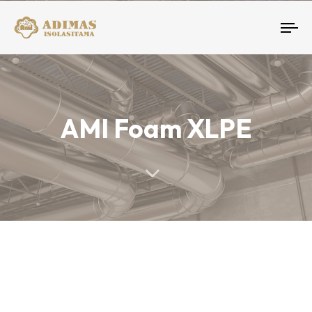
To
nav
AMI Foam XLPE