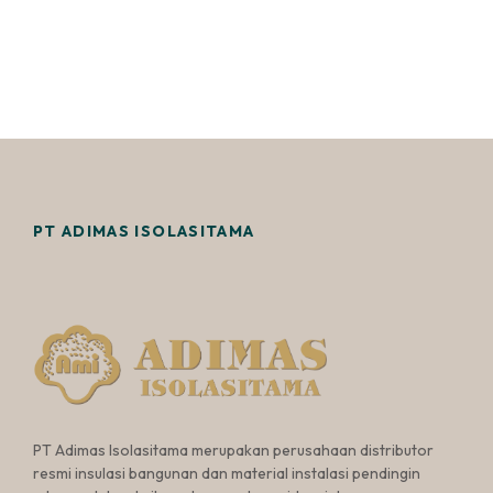
PT ADIMAS ISOLASITAMA
PT Adimas Isolasitama merupakan perusahaan distributor
resmi insulasi bangunan dan material instalasi pendingin