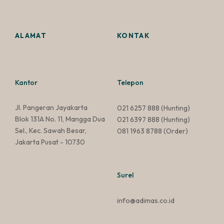
ALAMAT
KONTAK
Kantor
Telepon
Jl. Pangeran Jayakarta
021 6257 888
(Hunting)
Blok 131A No. 11, Mangga Dua
021 6397 888
(Hunting)
Sel., Kec. Sawah Besar,
081 1963 8788
(Order)
Jakarta Pusat - 10730
Surel
info@adimas.co.id