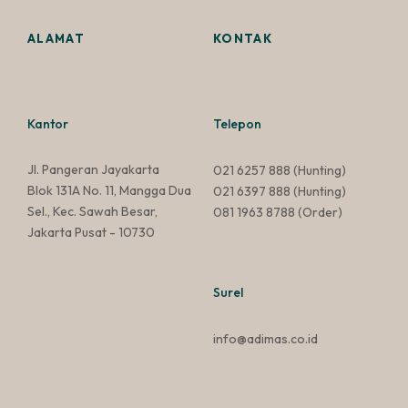
ALAMAT
KONTAK
Kantor
Telepon
Jl. Pangeran Jayakarta
021 6257 888
(Hunting)
Blok 131A No. 11, Mangga Dua
021 6397 888
(Hunting)
Sel., Kec. Sawah Besar,
081 1963 8788
(Order)
Jakarta Pusat - 10730
Surel
info@adimas.co.id