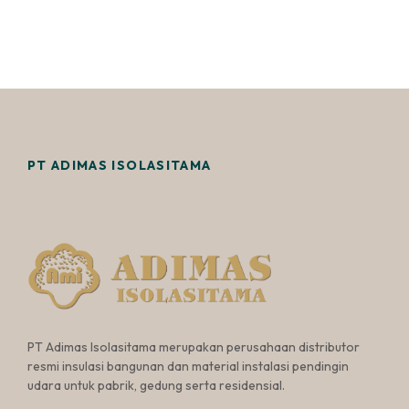
PT ADIMAS ISOLASITAMA
PT Adimas Isolasitama merupakan perusahaan distributor
resmi insulasi bangunan dan material instalasi pendingin
udara untuk pabrik, gedung serta residensial.