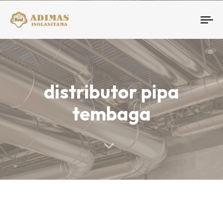
To
nav
distributor pipa
tembaga